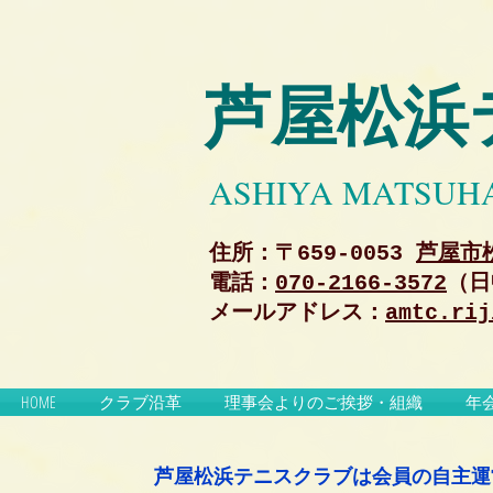
芦屋松浜
ASHIYA MATSUH
住所：〒659-0053
芦屋市松
電話：
070-2166-3572
（日
メールアドレス：
amtc.rij
HOME
クラブ沿革
理事会よりのご挨拶・組織
年
芦屋松浜テニスクラブは会員の自主運