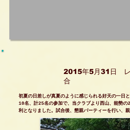
2015
5
31
年
月
日 
合
初夏の日差しが真夏のように感じられる好天の一日と
10名、計25名の参加で、当クラブより西山、能勢の
利となりました。試合後、懇親パーティーを行い、親